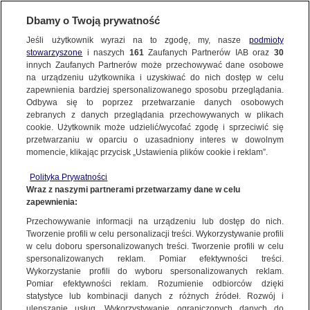
Dbamy o Twoją prywatność
Jeśli użytkownik wyrazi na to zgodę, my, nasze
podmioty
stowarzyszone
i naszych
161
Zaufanych Partnerów IAB oraz
30
innych Zaufanych Partnerów może przechowywać dane osobowe
na urządzeniu użytkownika i uzyskiwać do nich dostęp w celu
zapewnienia bardziej spersonalizowanego sposobu przeglądania.
Odbywa się to poprzez przetwarzanie danych osobowych
zebranych z danych przeglądania przechowywanych w plikach
cookie. Użytkownik może udzielić/wycofać zgodę i sprzeciwić się
przetwarzaniu w oparciu o uzasadniony interes w dowolnym
momencie, klikając przycisk „Ustawienia plików cookie i reklam”.
Polityka Prywatności
Wraz z naszymi partnerami przetwarzamy dane w celu
zapewnienia:
Przechowywanie informacji na urządzeniu lub dostęp do nich.
Tworzenie profili w celu personalizacji treści. Wykorzystywanie profili
Oops!
w celu doboru spersonalizowanych treści. Tworzenie profili w celu
spersonalizowanych reklam. Pomiar efektywności treści.
Wykorzystanie profili do wyboru spersonalizowanych reklam.
Pomiar efektywności reklam. Rozumienie odbiorców dzięki
Something went wrong. Please try
statystyce lub kombinacji danych z różnych źródeł. Rozwój i
refreshing the app
ulepszanie usług. Wykorzystywanie ograniczonych danych do