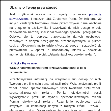
Dbamy o Twoją prywatność
Jeśli użytkownik wyrazi na to zgodę, my, nasze
podmioty
stowarzyszone
i naszych
161
Zaufanych Partnerów IAB oraz
30
innych Zaufanych Partnerów może przechowywać dane osobowe
na urządzeniu użytkownika i uzyskiwać do nich dostęp w celu
zapewnienia bardziej spersonalizowanego sposobu przeglądania.
Odbywa się to poprzez przetwarzanie danych osobowych
zebranych z danych przeglądania przechowywanych w plikach
cookie. Użytkownik może udzielić/wycofać zgodę i sprzeciwić się
przetwarzaniu w oparciu o uzasadniony interes w dowolnym
momencie, klikając przycisk „Ustawienia plików cookie i reklam”.
Polityka Prywatności
Wraz z naszymi partnerami przetwarzamy dane w celu
zapewnienia:
Przechowywanie informacji na urządzeniu lub dostęp do nich.
Tworzenie profili w celu personalizacji treści. Wykorzystywanie profili
Oops!
w celu doboru spersonalizowanych treści. Tworzenie profili w celu
spersonalizowanych reklam. Pomiar efektywności treści.
Wykorzystanie profili do wyboru spersonalizowanych reklam.
Pomiar efektywności reklam. Rozumienie odbiorców dzięki
Something went wrong. Please try
statystyce lub kombinacji danych z różnych źródeł. Rozwój i
refreshing the app
ulepszanie usług. Wykorzystywanie ograniczonych danych do