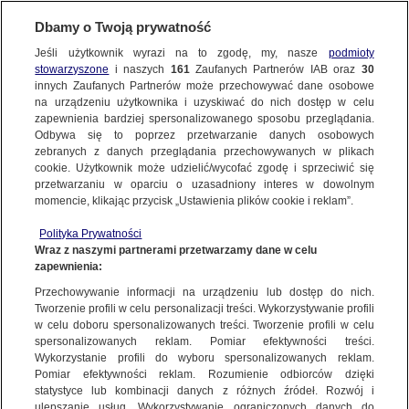
Dbamy o Twoją prywatność
Jeśli użytkownik wyrazi na to zgodę, my, nasze
podmioty
stowarzyszone
i naszych
161
Zaufanych Partnerów IAB oraz
30
innych Zaufanych Partnerów może przechowywać dane osobowe
na urządzeniu użytkownika i uzyskiwać do nich dostęp w celu
zapewnienia bardziej spersonalizowanego sposobu przeglądania.
Odbywa się to poprzez przetwarzanie danych osobowych
zebranych z danych przeglądania przechowywanych w plikach
cookie. Użytkownik może udzielić/wycofać zgodę i sprzeciwić się
przetwarzaniu w oparciu o uzasadniony interes w dowolnym
momencie, klikając przycisk „Ustawienia plików cookie i reklam”.
Polityka Prywatności
Wraz z naszymi partnerami przetwarzamy dane w celu
zapewnienia:
Przechowywanie informacji na urządzeniu lub dostęp do nich.
Tworzenie profili w celu personalizacji treści. Wykorzystywanie profili
Oops!
w celu doboru spersonalizowanych treści. Tworzenie profili w celu
spersonalizowanych reklam. Pomiar efektywności treści.
Wykorzystanie profili do wyboru spersonalizowanych reklam.
Pomiar efektywności reklam. Rozumienie odbiorców dzięki
Something went wrong. Please try
statystyce lub kombinacji danych z różnych źródeł. Rozwój i
refreshing the app
ulepszanie usług. Wykorzystywanie ograniczonych danych do