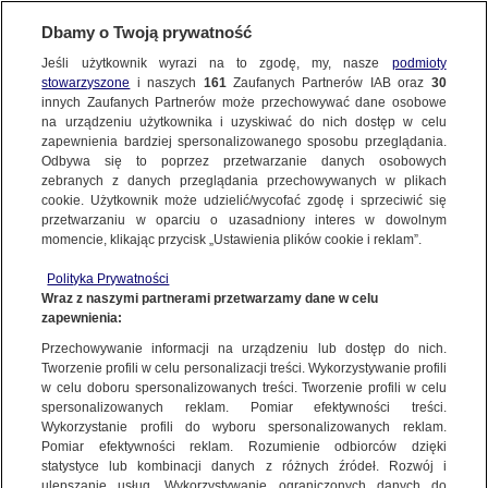
Dbamy o Twoją prywatność
Jeśli użytkownik wyrazi na to zgodę, my, nasze
podmioty
stowarzyszone
i naszych
161
Zaufanych Partnerów IAB oraz
30
innych Zaufanych Partnerów może przechowywać dane osobowe
na urządzeniu użytkownika i uzyskiwać do nich dostęp w celu
zapewnienia bardziej spersonalizowanego sposobu przeglądania.
Odbywa się to poprzez przetwarzanie danych osobowych
zebranych z danych przeglądania przechowywanych w plikach
cookie. Użytkownik może udzielić/wycofać zgodę i sprzeciwić się
przetwarzaniu w oparciu o uzasadniony interes w dowolnym
momencie, klikając przycisk „Ustawienia plików cookie i reklam”.
Polityka Prywatności
Wraz z naszymi partnerami przetwarzamy dane w celu
zapewnienia:
Przechowywanie informacji na urządzeniu lub dostęp do nich.
Tworzenie profili w celu personalizacji treści. Wykorzystywanie profili
Oops!
w celu doboru spersonalizowanych treści. Tworzenie profili w celu
spersonalizowanych reklam. Pomiar efektywności treści.
Wykorzystanie profili do wyboru spersonalizowanych reklam.
Pomiar efektywności reklam. Rozumienie odbiorców dzięki
Something went wrong. Please try
statystyce lub kombinacji danych z różnych źródeł. Rozwój i
refreshing the app
ulepszanie usług. Wykorzystywanie ograniczonych danych do