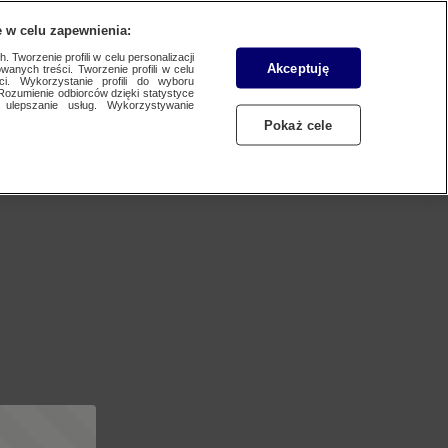
 w celu zapewnienia:
 Tworzenie profili w celu personalizacji
Akceptuję
wanych treści. Tworzenie profili w celu
ci. Wykorzystanie profili do wyboru
Rozumienie odbiorców dzięki statystyce
ulepszanie usług. Wykorzystywanie
Pokaż cele