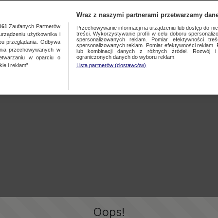
Wraz z naszymi partnerami przetwarzamy dane
161
Zaufanych Partnerów
Przechowywanie informacji na urządzeniu lub dostęp do nich.
treści. Wykorzystywanie profili w celu doboru spersonalizo
ządzeniu użytkownika i
spersonalizowanych reklam. Pomiar efektywności treś
bu przeglądania. Odbywa
spersonalizowanych reklam. Pomiar efektywności reklam. 
ania przechowywanych w
lub kombinacji danych z różnych źródeł. Rozwój i 
ograniczonych danych do wyboru reklam.
zetwarzaniu w oparciu o
ie i reklam”.
Lista partnerów (dostawców)
Oops!