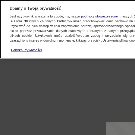
Dbamy o Twoją prywatność
Jeśli użytkownik wyrazi na to zgodę, my, nasze
podmioty stowarzyszone
i naszych
IAB oraz
30
innych Zaufanych Partnerów może przechowywać dane osobowe na ur
uzyskiwać do nich dostęp w celu zapewnienia bardziej spersonalizowanego sposo
się to poprzez przetwarzanie danych osobowych zebranych z danych przegląd
plikach cookie. Użytkownik może udzielić/wycofać zgodę i sprzeciwić się pr
uzasadniony interes w dowolnym momencie, klikając przycisk „Ustawienia plików cook
Polityka Prywatności