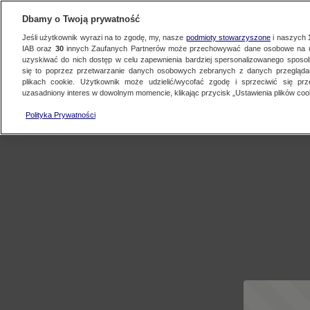
Dbamy o Twoją prywatność
Jeśli użytkownik wyrazi na to zgodę, my, nasze
podmioty stowarzyszone
i naszych
IAB oraz
30
innych Zaufanych Partnerów może przechowywać dane osobowe na ur
uzyskiwać do nich dostęp w celu zapewnienia bardziej spersonalizowanego sposo
się to poprzez przetwarzanie danych osobowych zebranych z danych przegląd
plikach cookie. Użytkownik może udzielić/wycofać zgodę i sprzeciwić się pr
uzasadniony interes w dowolnym momencie, klikając przycisk „Ustawienia plików cook
Polityka Prywatności