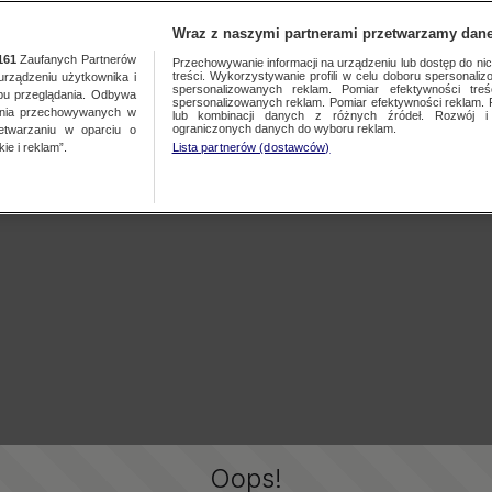
Wraz z naszymi partnerami przetwarzamy dane
161
Zaufanych Partnerów
Przechowywanie informacji na urządzeniu lub dostęp do nich.
treści. Wykorzystywanie profili w celu doboru spersonalizo
ządzeniu użytkownika i
spersonalizowanych reklam. Pomiar efektywności treś
bu przeglądania. Odbywa
spersonalizowanych reklam. Pomiar efektywności reklam. 
ania przechowywanych w
lub kombinacji danych z różnych źródeł. Rozwój i 
ograniczonych danych do wyboru reklam.
zetwarzaniu w oparciu o
ie i reklam”.
Lista partnerów (dostawców)
Oops!