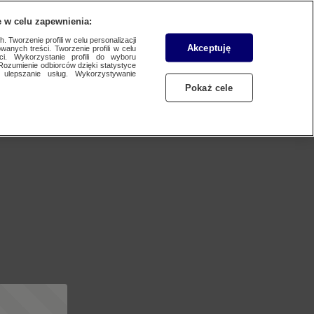
 w celu zapewnienia:
 Tworzenie profili w celu personalizacji
Akceptuję
wanych treści. Tworzenie profili w celu
ci. Wykorzystanie profili do wyboru
Rozumienie odbiorców dzięki statystyce
ulepszanie usług. Wykorzystywanie
Pokaż cele