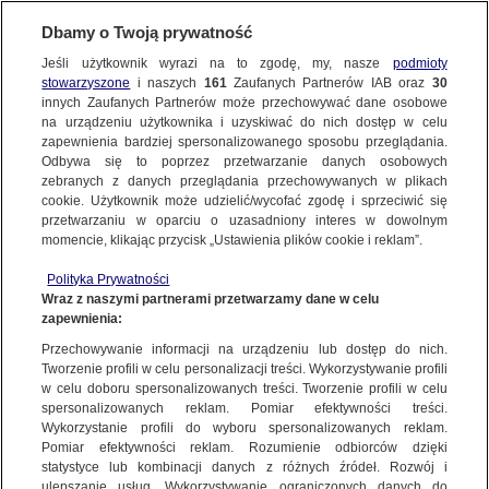
Dbamy o Twoją prywatność
Jeśli użytkownik wyrazi na to zgodę, my, nasze
podmioty
stowarzyszone
i naszych
161
Zaufanych Partnerów IAB oraz
30
innych Zaufanych Partnerów może przechowywać dane osobowe
na urządzeniu użytkownika i uzyskiwać do nich dostęp w celu
zapewnienia bardziej spersonalizowanego sposobu przeglądania.
Odbywa się to poprzez przetwarzanie danych osobowych
zebranych z danych przeglądania przechowywanych w plikach
cookie. Użytkownik może udzielić/wycofać zgodę i sprzeciwić się
przetwarzaniu w oparciu o uzasadniony interes w dowolnym
momencie, klikając przycisk „Ustawienia plików cookie i reklam”.
Polityka Prywatności
Wraz z naszymi partnerami przetwarzamy dane w celu
zapewnienia:
Przechowywanie informacji na urządzeniu lub dostęp do nich.
Tworzenie profili w celu personalizacji treści. Wykorzystywanie profili
Oops!
w celu doboru spersonalizowanych treści. Tworzenie profili w celu
spersonalizowanych reklam. Pomiar efektywności treści.
Wykorzystanie profili do wyboru spersonalizowanych reklam.
Pomiar efektywności reklam. Rozumienie odbiorców dzięki
Something went wrong. Please try
statystyce lub kombinacji danych z różnych źródeł. Rozwój i
refreshing the app
ulepszanie usług. Wykorzystywanie ograniczonych danych do