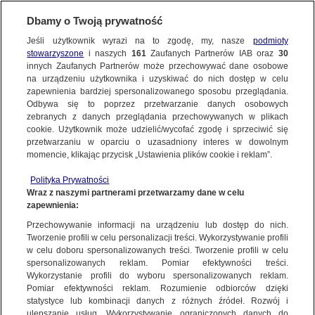
Dbamy o Twoją prywatność
Jeśli użytkownik wyrazi na to zgodę, my, nasze
podmioty
stowarzyszone
i naszych
161
Zaufanych Partnerów IAB oraz
30
innych Zaufanych Partnerów może przechowywać dane osobowe
na urządzeniu użytkownika i uzyskiwać do nich dostęp w celu
zapewnienia bardziej spersonalizowanego sposobu przeglądania.
Odbywa się to poprzez przetwarzanie danych osobowych
zebranych z danych przeglądania przechowywanych w plikach
cookie. Użytkownik może udzielić/wycofać zgodę i sprzeciwić się
przetwarzaniu w oparciu o uzasadniony interes w dowolnym
momencie, klikając przycisk „Ustawienia plików cookie i reklam”.
Polityka Prywatności
Wraz z naszymi partnerami przetwarzamy dane w celu
zapewnienia:
Przechowywanie informacji na urządzeniu lub dostęp do nich.
Tworzenie profili w celu personalizacji treści. Wykorzystywanie profili
Oops!
w celu doboru spersonalizowanych treści. Tworzenie profili w celu
spersonalizowanych reklam. Pomiar efektywności treści.
Wykorzystanie profili do wyboru spersonalizowanych reklam.
Pomiar efektywności reklam. Rozumienie odbiorców dzięki
Something went wrong. Please try
statystyce lub kombinacji danych z różnych źródeł. Rozwój i
refreshing the app
ulepszanie usług. Wykorzystywanie ograniczonych danych do