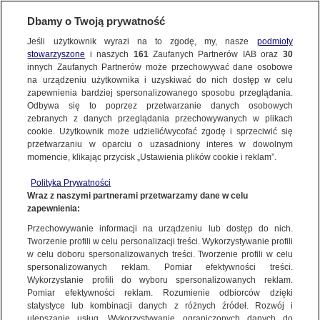
Dbamy o Twoją prywatność
Jeśli użytkownik wyrazi na to zgodę, my, nasze
podmioty
stowarzyszone
i naszych
161
Zaufanych Partnerów IAB oraz
30
innych Zaufanych Partnerów może przechowywać dane osobowe
na urządzeniu użytkownika i uzyskiwać do nich dostęp w celu
zapewnienia bardziej spersonalizowanego sposobu przeglądania.
Odbywa się to poprzez przetwarzanie danych osobowych
zebranych z danych przeglądania przechowywanych w plikach
cookie. Użytkownik może udzielić/wycofać zgodę i sprzeciwić się
przetwarzaniu w oparciu o uzasadniony interes w dowolnym
momencie, klikając przycisk „Ustawienia plików cookie i reklam”.
Polityka Prywatności
Wraz z naszymi partnerami przetwarzamy dane w celu
zapewnienia:
Przechowywanie informacji na urządzeniu lub dostęp do nich.
Tworzenie profili w celu personalizacji treści. Wykorzystywanie profili
Oops!
w celu doboru spersonalizowanych treści. Tworzenie profili w celu
spersonalizowanych reklam. Pomiar efektywności treści.
Wykorzystanie profili do wyboru spersonalizowanych reklam.
Pomiar efektywności reklam. Rozumienie odbiorców dzięki
Something went wrong. Please try
statystyce lub kombinacji danych z różnych źródeł. Rozwój i
refreshing the app
ulepszanie usług. Wykorzystywanie ograniczonych danych do