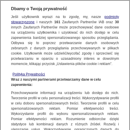
Dbamy o Twoją prywatność
Jeśli użytkownik wyrazi na to zgodę, my, nasze
podmioty
stowarzyszone
i naszych
161
Zaufanych Partnerów IAB oraz
30
innych Zaufanych Partnerów może przechowywać dane osobowe
na urządzeniu użytkownika i uzyskiwać do nich dostęp w celu
zapewnienia bardziej spersonalizowanego sposobu przeglądania.
Odbywa się to poprzez przetwarzanie danych osobowych
zebranych z danych przeglądania przechowywanych w plikach
cookie. Użytkownik może udzielić/wycofać zgodę i sprzeciwić się
przetwarzaniu w oparciu o uzasadniony interes w dowolnym
momencie, klikając przycisk „Ustawienia plików cookie i reklam”.
Polityka Prywatności
Wraz z naszymi partnerami przetwarzamy dane w celu
zapewnienia:
Przechowywanie informacji na urządzeniu lub dostęp do nich.
Tworzenie profili w celu personalizacji treści. Wykorzystywanie profili
Oops!
w celu doboru spersonalizowanych treści. Tworzenie profili w celu
spersonalizowanych reklam. Pomiar efektywności treści.
Wykorzystanie profili do wyboru spersonalizowanych reklam.
Pomiar efektywności reklam. Rozumienie odbiorców dzięki
Something went wrong. Please try
statystyce lub kombinacji danych z różnych źródeł. Rozwój i
refreshing the app
ulepszanie usług. Wykorzystywanie ograniczonych danych do