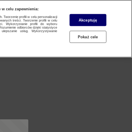
 w celu zapewnienia:
 Tworzenie profili w celu personalizacji
Akceptuję
wanych treści. Tworzenie profili w celu
ci. Wykorzystanie profili do wyboru
Rozumienie odbiorców dzięki statystyce
ulepszanie usług. Wykorzystywanie
Pokaż cele