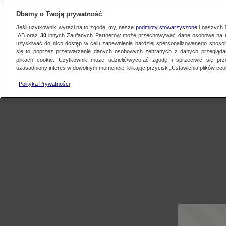
Dbamy o Twoją prywatność
Jeśli użytkownik wyrazi na to zgodę, my, nasze
podmioty stowarzyszone
i naszych
IAB oraz
30
innych Zaufanych Partnerów może przechowywać dane osobowe na ur
uzyskiwać do nich dostęp w celu zapewnienia bardziej spersonalizowanego sposo
się to poprzez przetwarzanie danych osobowych zebranych z danych przegląd
plikach cookie. Użytkownik może udzielić/wycofać zgodę i sprzeciwić się pr
uzasadniony interes w dowolnym momencie, klikając przycisk „Ustawienia plików cook
Polityka Prywatności