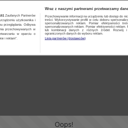
Wraz z naszymi partnerami przetwarzamy dane
161
Zaufanych Partnerów
Przechowywanie informacji na urządzeniu lub dostęp do nich.
treści. Wykorzystywanie profili w celu doboru spersonalizo
ządzeniu użytkownika i
spersonalizowanych reklam. Pomiar efektywności treś
bu przeglądania. Odbywa
spersonalizowanych reklam. Pomiar efektywności reklam. 
ania przechowywanych w
lub kombinacji danych z różnych źródeł. Rozwój i 
ograniczonych danych do wyboru reklam.
zetwarzaniu w oparciu o
ie i reklam”.
Lista partnerów (dostawców)
Oops!