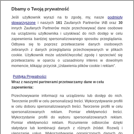
Dbamy o Twoją prywatność
Jeśli użytkownik wyrazi na to zgodę, my, nasze
podmioty
stowarzyszone
i naszych
161
Zaufanych Partnerów IAB oraz
30
innych Zaufanych Partnerów może przechowywać dane osobowe
na urządzeniu użytkownika i uzyskiwać do nich dostęp w celu
zapewnienia bardziej spersonalizowanego sposobu przeglądania.
Odbywa się to poprzez przetwarzanie danych osobowych
zebranych z danych przeglądania przechowywanych w plikach
cookie. Użytkownik może udzielić/wycofać zgodę i sprzeciwić się
przetwarzaniu w oparciu o uzasadniony interes w dowolnym
momencie, klikając przycisk „Ustawienia plików cookie i reklam”.
Polityka Prywatności
Wraz z naszymi partnerami przetwarzamy dane w celu
zapewnienia:
Przechowywanie informacji na urządzeniu lub dostęp do nich.
Tworzenie profili w celu personalizacji treści. Wykorzystywanie profili
Oops!
w celu doboru spersonalizowanych treści. Tworzenie profili w celu
spersonalizowanych reklam. Pomiar efektywności treści.
Wykorzystanie profili do wyboru spersonalizowanych reklam.
Pomiar efektywności reklam. Rozumienie odbiorców dzięki
Something went wrong. Please try
statystyce lub kombinacji danych z różnych źródeł. Rozwój i
refreshing the app
ulepszanie usług. Wykorzystywanie ograniczonych danych do