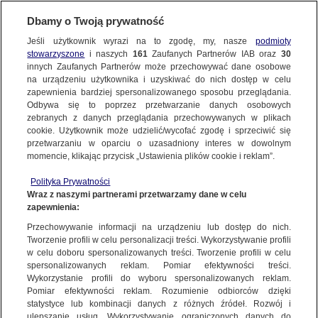
Dbamy o Twoją prywatność
Jeśli użytkownik wyrazi na to zgodę, my, nasze
podmioty
stowarzyszone
i naszych
161
Zaufanych Partnerów IAB oraz
30
innych Zaufanych Partnerów może przechowywać dane osobowe
na urządzeniu użytkownika i uzyskiwać do nich dostęp w celu
zapewnienia bardziej spersonalizowanego sposobu przeglądania.
Odbywa się to poprzez przetwarzanie danych osobowych
zebranych z danych przeglądania przechowywanych w plikach
cookie. Użytkownik może udzielić/wycofać zgodę i sprzeciwić się
przetwarzaniu w oparciu o uzasadniony interes w dowolnym
momencie, klikając przycisk „Ustawienia plików cookie i reklam”.
Polityka Prywatności
Wraz z naszymi partnerami przetwarzamy dane w celu
zapewnienia:
Przechowywanie informacji na urządzeniu lub dostęp do nich.
Tworzenie profili w celu personalizacji treści. Wykorzystywanie profili
Oops!
w celu doboru spersonalizowanych treści. Tworzenie profili w celu
spersonalizowanych reklam. Pomiar efektywności treści.
Wykorzystanie profili do wyboru spersonalizowanych reklam.
Pomiar efektywności reklam. Rozumienie odbiorców dzięki
Something went wrong. Please try
statystyce lub kombinacji danych z różnych źródeł. Rozwój i
refreshing the app
ulepszanie usług. Wykorzystywanie ograniczonych danych do