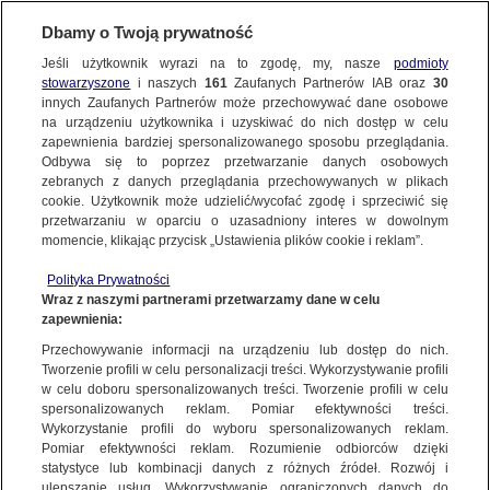
Dbamy o Twoją prywatność
Jeśli użytkownik wyrazi na to zgodę, my, nasze
podmioty
stowarzyszone
i naszych
161
Zaufanych Partnerów IAB oraz
30
innych Zaufanych Partnerów może przechowywać dane osobowe
na urządzeniu użytkownika i uzyskiwać do nich dostęp w celu
zapewnienia bardziej spersonalizowanego sposobu przeglądania.
Odbywa się to poprzez przetwarzanie danych osobowych
zebranych z danych przeglądania przechowywanych w plikach
cookie. Użytkownik może udzielić/wycofać zgodę i sprzeciwić się
przetwarzaniu w oparciu o uzasadniony interes w dowolnym
momencie, klikając przycisk „Ustawienia plików cookie i reklam”.
Polityka Prywatności
Wraz z naszymi partnerami przetwarzamy dane w celu
zapewnienia:
Przechowywanie informacji na urządzeniu lub dostęp do nich.
Tworzenie profili w celu personalizacji treści. Wykorzystywanie profili
Oops!
w celu doboru spersonalizowanych treści. Tworzenie profili w celu
spersonalizowanych reklam. Pomiar efektywności treści.
Wykorzystanie profili do wyboru spersonalizowanych reklam.
Pomiar efektywności reklam. Rozumienie odbiorców dzięki
Something went wrong. Please try
statystyce lub kombinacji danych z różnych źródeł. Rozwój i
refreshing the app
ulepszanie usług. Wykorzystywanie ograniczonych danych do