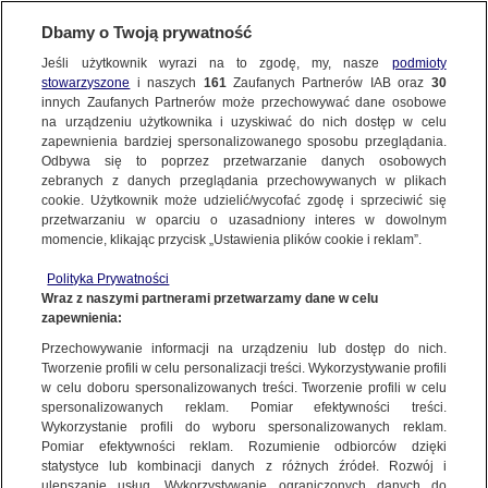
Dbamy o Twoją prywatność
Jeśli użytkownik wyrazi na to zgodę, my, nasze
podmioty
stowarzyszone
i naszych
161
Zaufanych Partnerów IAB oraz
30
innych Zaufanych Partnerów może przechowywać dane osobowe
na urządzeniu użytkownika i uzyskiwać do nich dostęp w celu
zapewnienia bardziej spersonalizowanego sposobu przeglądania.
Odbywa się to poprzez przetwarzanie danych osobowych
zebranych z danych przeglądania przechowywanych w plikach
cookie. Użytkownik może udzielić/wycofać zgodę i sprzeciwić się
przetwarzaniu w oparciu o uzasadniony interes w dowolnym
momencie, klikając przycisk „Ustawienia plików cookie i reklam”.
Polityka Prywatności
Wraz z naszymi partnerami przetwarzamy dane w celu
zapewnienia:
Przechowywanie informacji na urządzeniu lub dostęp do nich.
Tworzenie profili w celu personalizacji treści. Wykorzystywanie profili
Oops!
w celu doboru spersonalizowanych treści. Tworzenie profili w celu
spersonalizowanych reklam. Pomiar efektywności treści.
Wykorzystanie profili do wyboru spersonalizowanych reklam.
Pomiar efektywności reklam. Rozumienie odbiorców dzięki
Something went wrong. Please try
statystyce lub kombinacji danych z różnych źródeł. Rozwój i
refreshing the app
ulepszanie usług. Wykorzystywanie ograniczonych danych do