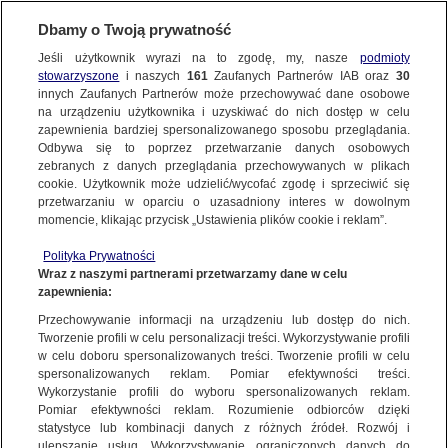
Dbamy o Twoją prywatność
Jeśli użytkownik wyrazi na to zgodę, my, nasze
podmioty
stowarzyszone
i naszych
161
Zaufanych Partnerów IAB oraz
30
innych Zaufanych Partnerów może przechowywać dane osobowe
na urządzeniu użytkownika i uzyskiwać do nich dostęp w celu
zapewnienia bardziej spersonalizowanego sposobu przeglądania.
Odbywa się to poprzez przetwarzanie danych osobowych
zebranych z danych przeglądania przechowywanych w plikach
cookie. Użytkownik może udzielić/wycofać zgodę i sprzeciwić się
przetwarzaniu w oparciu o uzasadniony interes w dowolnym
momencie, klikając przycisk „Ustawienia plików cookie i reklam”.
Polityka Prywatności
Wraz z naszymi partnerami przetwarzamy dane w celu
zapewnienia:
Przechowywanie informacji na urządzeniu lub dostęp do nich.
Tworzenie profili w celu personalizacji treści. Wykorzystywanie profili
Oops!
w celu doboru spersonalizowanych treści. Tworzenie profili w celu
spersonalizowanych reklam. Pomiar efektywności treści.
Wykorzystanie profili do wyboru spersonalizowanych reklam.
Pomiar efektywności reklam. Rozumienie odbiorców dzięki
Something went wrong. Please try
statystyce lub kombinacji danych z różnych źródeł. Rozwój i
refreshing the app
ulepszanie usług. Wykorzystywanie ograniczonych danych do