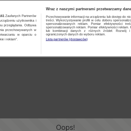
Wraz z naszymi partnerami przetwarzamy dane
161
Zaufanych Partnerów
Przechowywanie informacji na urządzeniu lub dostęp do nich.
treści. Wykorzystywanie profili w celu doboru spersonalizo
ządzeniu użytkownika i
spersonalizowanych reklam. Pomiar efektywności treś
bu przeglądania. Odbywa
spersonalizowanych reklam. Pomiar efektywności reklam. 
ania przechowywanych w
lub kombinacji danych z różnych źródeł. Rozwój i 
ograniczonych danych do wyboru reklam.
zetwarzaniu w oparciu o
ie i reklam”.
Lista partnerów (dostawców)
Oops!