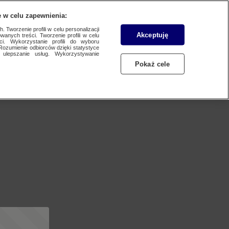
 w celu zapewnienia:
 Tworzenie profili w celu personalizacji
Akceptuję
wanych treści. Tworzenie profili w celu
ci. Wykorzystanie profili do wyboru
Rozumienie odbiorców dzięki statystyce
ulepszanie usług. Wykorzystywanie
Pokaż cele