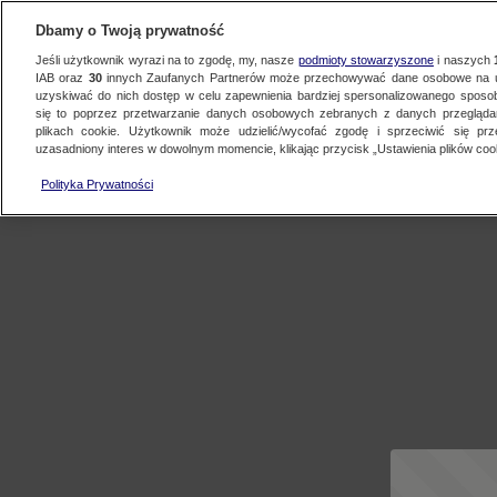
Dbamy o Twoją prywatność
Jeśli użytkownik wyrazi na to zgodę, my, nasze
podmioty stowarzyszone
i naszych
IAB oraz
30
innych Zaufanych Partnerów może przechowywać dane osobowe na ur
uzyskiwać do nich dostęp w celu zapewnienia bardziej spersonalizowanego sposo
się to poprzez przetwarzanie danych osobowych zebranych z danych przegląd
plikach cookie. Użytkownik może udzielić/wycofać zgodę i sprzeciwić się pr
uzasadniony interes w dowolnym momencie, klikając przycisk „Ustawienia plików cook
Polityka Prywatności