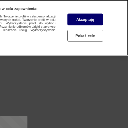
 w celu zapewnienia:
 Tworzenie profili w celu personalizacji
Akceptuję
wanych treści. Tworzenie profili w celu
ci. Wykorzystanie profili do wyboru
Rozumienie odbiorców dzięki statystyce
ulepszanie usług. Wykorzystywanie
Pokaż cele