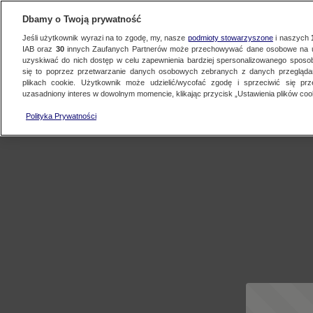
Dbamy o Twoją prywatność
Jeśli użytkownik wyrazi na to zgodę, my, nasze
podmioty stowarzyszone
i naszych
IAB oraz
30
innych Zaufanych Partnerów może przechowywać dane osobowe na ur
uzyskiwać do nich dostęp w celu zapewnienia bardziej spersonalizowanego sposo
się to poprzez przetwarzanie danych osobowych zebranych z danych przegląd
plikach cookie. Użytkownik może udzielić/wycofać zgodę i sprzeciwić się pr
uzasadniony interes w dowolnym momencie, klikając przycisk „Ustawienia plików cook
Polityka Prywatności