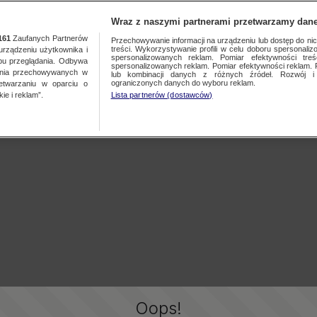
Wraz z naszymi partnerami przetwarzamy dane
161
Zaufanych Partnerów
Przechowywanie informacji na urządzeniu lub dostęp do nich.
treści. Wykorzystywanie profili w celu doboru spersonalizo
ządzeniu użytkownika i
spersonalizowanych reklam. Pomiar efektywności treś
bu przeglądania. Odbywa
spersonalizowanych reklam. Pomiar efektywności reklam. 
ania przechowywanych w
lub kombinacji danych z różnych źródeł. Rozwój i 
ograniczonych danych do wyboru reklam.
zetwarzaniu w oparciu o
ie i reklam”.
Lista partnerów (dostawców)
Oops!