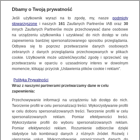
Dbamy o Twoją prywatność
Jeśli użytkownik wyrazi na to zgodę, my, nasze
podmioty
stowarzyszone
i naszych
161
Zaufanych Partnerów IAB oraz
30
innych Zaufanych Partnerów może przechowywać dane osobowe
na urządzeniu użytkownika i uzyskiwać do nich dostęp w celu
zapewnienia bardziej spersonalizowanego sposobu przeglądania.
Odbywa się to poprzez przetwarzanie danych osobowych
zebranych z danych przeglądania przechowywanych w plikach
cookie. Użytkownik może udzielić/wycofać zgodę i sprzeciwić się
przetwarzaniu w oparciu o uzasadniony interes w dowolnym
momencie, klikając przycisk „Ustawienia plików cookie i reklam”.
Polityka Prywatności
Wraz z naszymi partnerami przetwarzamy dane w celu
zapewnienia:
Przechowywanie informacji na urządzeniu lub dostęp do nich.
Tworzenie profili w celu personalizacji treści. Wykorzystywanie profili
Oops!
w celu doboru spersonalizowanych treści. Tworzenie profili w celu
spersonalizowanych reklam. Pomiar efektywności treści.
Wykorzystanie profili do wyboru spersonalizowanych reklam.
Pomiar efektywności reklam. Rozumienie odbiorców dzięki
Something went wrong. Please try
statystyce lub kombinacji danych z różnych źródeł. Rozwój i
refreshing the app
ulepszanie usług. Wykorzystywanie ograniczonych danych do