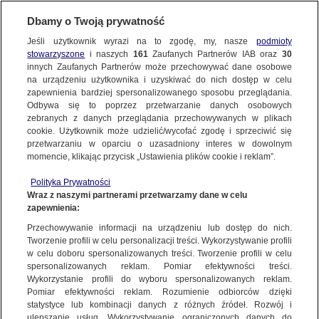
Dbamy o Twoją prywatność
Jeśli użytkownik wyrazi na to zgodę, my, nasze
podmioty
stowarzyszone
i naszych
161
Zaufanych Partnerów IAB oraz
30
innych Zaufanych Partnerów może przechowywać dane osobowe
na urządzeniu użytkownika i uzyskiwać do nich dostęp w celu
zapewnienia bardziej spersonalizowanego sposobu przeglądania.
Odbywa się to poprzez przetwarzanie danych osobowych
zebranych z danych przeglądania przechowywanych w plikach
cookie. Użytkownik może udzielić/wycofać zgodę i sprzeciwić się
przetwarzaniu w oparciu o uzasadniony interes w dowolnym
momencie, klikając przycisk „Ustawienia plików cookie i reklam”.
Polityka Prywatności
Wraz z naszymi partnerami przetwarzamy dane w celu
zapewnienia:
Przechowywanie informacji na urządzeniu lub dostęp do nich.
Tworzenie profili w celu personalizacji treści. Wykorzystywanie profili
Oops!
w celu doboru spersonalizowanych treści. Tworzenie profili w celu
spersonalizowanych reklam. Pomiar efektywności treści.
Wykorzystanie profili do wyboru spersonalizowanych reklam.
Pomiar efektywności reklam. Rozumienie odbiorców dzięki
Something went wrong. Please try
statystyce lub kombinacji danych z różnych źródeł. Rozwój i
refreshing the app
ulepszanie usług. Wykorzystywanie ograniczonych danych do