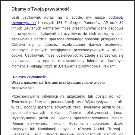
Dbamy o Twoją prywatność
Jeśli użytkownik wyrazi na to zgodę, my, nasze
podmioty
stowarzyszone
i naszych
161
Zaufanych Partnerów IAB oraz
30
innych Zaufanych Partnerów może przechowywać dane osobowe
na urządzeniu użytkownika i uzyskiwać do nich dostęp w celu
zapewnienia bardziej spersonalizowanego sposobu przeglądania.
Odbywa się to poprzez przetwarzanie danych osobowych
zebranych z danych przeglądania przechowywanych w plikach
cookie. Użytkownik może udzielić/wycofać zgodę i sprzeciwić się
przetwarzaniu w oparciu o uzasadniony interes w dowolnym
momencie, klikając przycisk „Ustawienia plików cookie i reklam”.
Polityka Prywatności
Wraz z naszymi partnerami przetwarzamy dane w celu
zapewnienia:
Przechowywanie informacji na urządzeniu lub dostęp do nich.
Tworzenie profili w celu personalizacji treści. Wykorzystywanie profili
Oops!
w celu doboru spersonalizowanych treści. Tworzenie profili w celu
spersonalizowanych reklam. Pomiar efektywności treści.
Wykorzystanie profili do wyboru spersonalizowanych reklam.
Pomiar efektywności reklam. Rozumienie odbiorców dzięki
Something went wrong. Please try
statystyce lub kombinacji danych z różnych źródeł. Rozwój i
refreshing the app
ulepszanie usług. Wykorzystywanie ograniczonych danych do