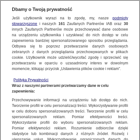
Dbamy o Twoją prywatność
Jeśli użytkownik wyrazi na to zgodę, my, nasze
podmioty
stowarzyszone
i naszych
161
Zaufanych Partnerów IAB oraz
30
innych Zaufanych Partnerów może przechowywać dane osobowe
na urządzeniu użytkownika i uzyskiwać do nich dostęp w celu
zapewnienia bardziej spersonalizowanego sposobu przeglądania.
Odbywa się to poprzez przetwarzanie danych osobowych
zebranych z danych przeglądania przechowywanych w plikach
cookie. Użytkownik może udzielić/wycofać zgodę i sprzeciwić się
przetwarzaniu w oparciu o uzasadniony interes w dowolnym
momencie, klikając przycisk „Ustawienia plików cookie i reklam”.
Polityka Prywatności
Wraz z naszymi partnerami przetwarzamy dane w celu
zapewnienia:
Przechowywanie informacji na urządzeniu lub dostęp do nich.
Tworzenie profili w celu personalizacji treści. Wykorzystywanie profili
Oops!
w celu doboru spersonalizowanych treści. Tworzenie profili w celu
spersonalizowanych reklam. Pomiar efektywności treści.
Wykorzystanie profili do wyboru spersonalizowanych reklam.
Pomiar efektywności reklam. Rozumienie odbiorców dzięki
Something went wrong. Please try
statystyce lub kombinacji danych z różnych źródeł. Rozwój i
refreshing the app
ulepszanie usług. Wykorzystywanie ograniczonych danych do