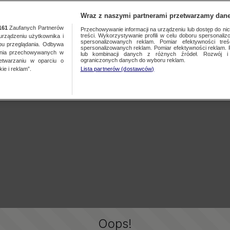
Wraz z naszymi partnerami przetwarzamy dane
161
Zaufanych Partnerów
Przechowywanie informacji na urządzeniu lub dostęp do nich.
treści. Wykorzystywanie profili w celu doboru spersonalizo
ządzeniu użytkownika i
spersonalizowanych reklam. Pomiar efektywności treś
bu przeglądania. Odbywa
spersonalizowanych reklam. Pomiar efektywności reklam. 
ania przechowywanych w
lub kombinacji danych z różnych źródeł. Rozwój i 
ograniczonych danych do wyboru reklam.
zetwarzaniu w oparciu o
ie i reklam”.
Lista partnerów (dostawców)
Oops!