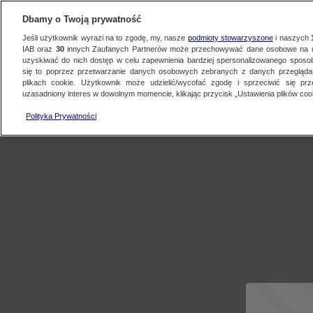
Dbamy o Twoją prywatność
Jeśli użytkownik wyrazi na to zgodę, my, nasze
podmioty stowarzyszone
i naszych
IAB oraz
30
innych Zaufanych Partnerów może przechowywać dane osobowe na ur
uzyskiwać do nich dostęp w celu zapewnienia bardziej spersonalizowanego sposo
się to poprzez przetwarzanie danych osobowych zebranych z danych przegląd
plikach cookie. Użytkownik może udzielić/wycofać zgodę i sprzeciwić się pr
uzasadniony interes w dowolnym momencie, klikając przycisk „Ustawienia plików cook
Polityka Prywatności