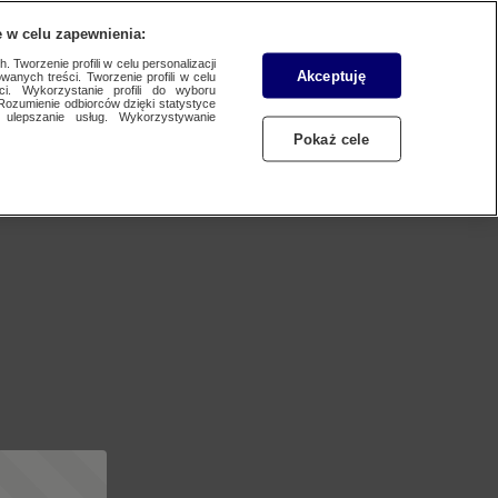
 w celu zapewnienia:
 Tworzenie profili w celu personalizacji
Akceptuję
wanych treści. Tworzenie profili w celu
ci. Wykorzystanie profili do wyboru
Rozumienie odbiorców dzięki statystyce
ulepszanie usług. Wykorzystywanie
Pokaż cele