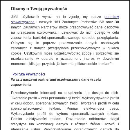
Dbamy o Twoją prywatność
Jeśli użytkownik wyrazi na to zgodę, my, nasze
podmioty
stowarzyszone
i naszych
161
Zaufanych Partnerów IAB oraz
30
innych Zaufanych Partnerów może przechowywać dane osobowe
na urządzeniu użytkownika i uzyskiwać do nich dostęp w celu
zapewnienia bardziej spersonalizowanego sposobu przeglądania.
Odbywa się to poprzez przetwarzanie danych osobowych
zebranych z danych przeglądania przechowywanych w plikach
cookie. Użytkownik może udzielić/wycofać zgodę i sprzeciwić się
przetwarzaniu w oparciu o uzasadniony interes w dowolnym
momencie, klikając przycisk „Ustawienia plików cookie i reklam”.
Polityka Prywatności
Wraz z naszymi partnerami przetwarzamy dane w celu
zapewnienia:
Przechowywanie informacji na urządzeniu lub dostęp do nich.
Tworzenie profili w celu personalizacji treści. Wykorzystywanie profili
Oops!
w celu doboru spersonalizowanych treści. Tworzenie profili w celu
spersonalizowanych reklam. Pomiar efektywności treści.
Wykorzystanie profili do wyboru spersonalizowanych reklam.
Pomiar efektywności reklam. Rozumienie odbiorców dzięki
Something went wrong. Please try
statystyce lub kombinacji danych z różnych źródeł. Rozwój i
refreshing the app
ulepszanie usług. Wykorzystywanie ograniczonych danych do