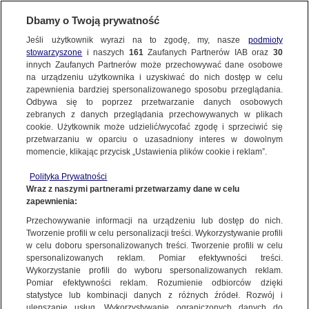
Dbamy o Twoją prywatność
Jeśli użytkownik wyrazi na to zgodę, my, nasze
podmioty
stowarzyszone
i naszych
161
Zaufanych Partnerów IAB oraz
30
innych Zaufanych Partnerów może przechowywać dane osobowe
na urządzeniu użytkownika i uzyskiwać do nich dostęp w celu
zapewnienia bardziej spersonalizowanego sposobu przeglądania.
Odbywa się to poprzez przetwarzanie danych osobowych
zebranych z danych przeglądania przechowywanych w plikach
cookie. Użytkownik może udzielić/wycofać zgodę i sprzeciwić się
przetwarzaniu w oparciu o uzasadniony interes w dowolnym
momencie, klikając przycisk „Ustawienia plików cookie i reklam”.
Polityka Prywatności
Wraz z naszymi partnerami przetwarzamy dane w celu
zapewnienia:
Przechowywanie informacji na urządzeniu lub dostęp do nich.
Tworzenie profili w celu personalizacji treści. Wykorzystywanie profili
Oops!
w celu doboru spersonalizowanych treści. Tworzenie profili w celu
spersonalizowanych reklam. Pomiar efektywności treści.
Wykorzystanie profili do wyboru spersonalizowanych reklam.
Pomiar efektywności reklam. Rozumienie odbiorców dzięki
Something went wrong. Please try
statystyce lub kombinacji danych z różnych źródeł. Rozwój i
refreshing the app
ulepszanie usług. Wykorzystywanie ograniczonych danych do