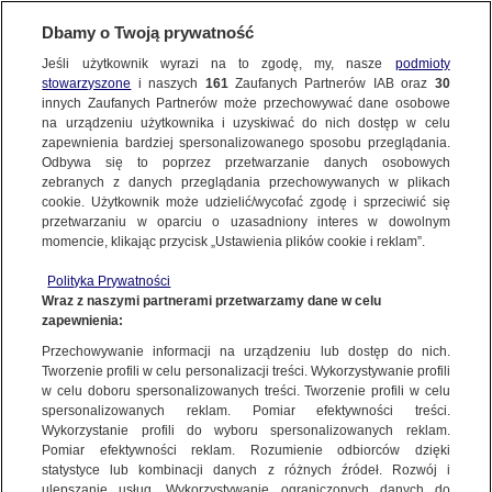
Dbamy o Twoją prywatność
Jeśli użytkownik wyrazi na to zgodę, my, nasze
podmioty
stowarzyszone
i naszych
161
Zaufanych Partnerów IAB oraz
30
innych Zaufanych Partnerów może przechowywać dane osobowe
na urządzeniu użytkownika i uzyskiwać do nich dostęp w celu
zapewnienia bardziej spersonalizowanego sposobu przeglądania.
Odbywa się to poprzez przetwarzanie danych osobowych
zebranych z danych przeglądania przechowywanych w plikach
cookie. Użytkownik może udzielić/wycofać zgodę i sprzeciwić się
przetwarzaniu w oparciu o uzasadniony interes w dowolnym
momencie, klikając przycisk „Ustawienia plików cookie i reklam”.
Polityka Prywatności
Wraz z naszymi partnerami przetwarzamy dane w celu
zapewnienia:
Przechowywanie informacji na urządzeniu lub dostęp do nich.
Tworzenie profili w celu personalizacji treści. Wykorzystywanie profili
Oops!
w celu doboru spersonalizowanych treści. Tworzenie profili w celu
spersonalizowanych reklam. Pomiar efektywności treści.
Wykorzystanie profili do wyboru spersonalizowanych reklam.
Pomiar efektywności reklam. Rozumienie odbiorców dzięki
Something went wrong. Please try
statystyce lub kombinacji danych z różnych źródeł. Rozwój i
refreshing the app
ulepszanie usług. Wykorzystywanie ograniczonych danych do