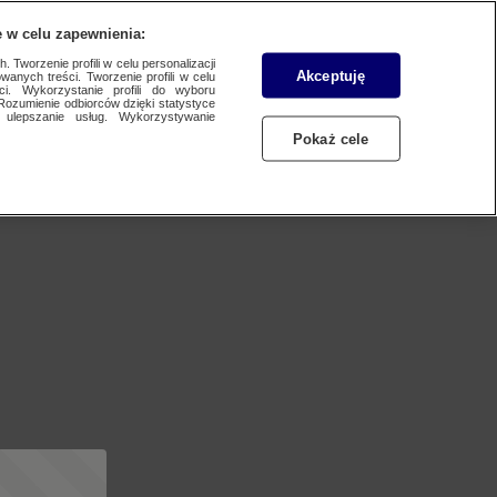
 w celu zapewnienia:
 Tworzenie profili w celu personalizacji
Akceptuję
wanych treści. Tworzenie profili w celu
ci. Wykorzystanie profili do wyboru
Rozumienie odbiorców dzięki statystyce
ulepszanie usług. Wykorzystywanie
Pokaż cele