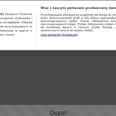
Wraz z naszymi partnerami przetwarzamy dane
161
Zaufanych Partnerów
Przechowywanie informacji na urządzeniu lub dostęp do nich.
treści. Wykorzystywanie profili w celu doboru spersonalizo
ządzeniu użytkownika i
spersonalizowanych reklam. Pomiar efektywności treś
bu przeglądania. Odbywa
spersonalizowanych reklam. Pomiar efektywności reklam. 
ania przechowywanych w
lub kombinacji danych z różnych źródeł. Rozwój i 
ograniczonych danych do wyboru reklam.
zetwarzaniu w oparciu o
ie i reklam”.
Lista partnerów (dostawców)
Oops!