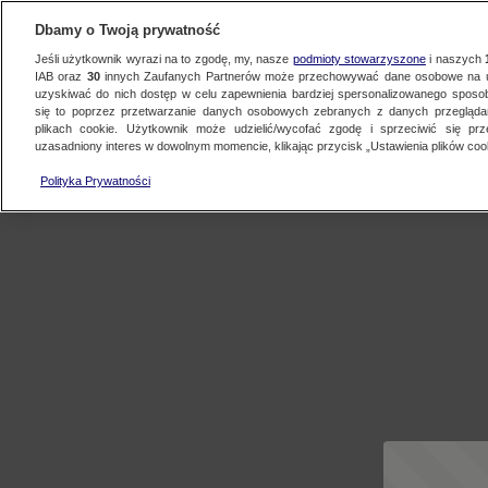
Dbamy o Twoją prywatność
Jeśli użytkownik wyrazi na to zgodę, my, nasze
podmioty stowarzyszone
i naszych
IAB oraz
30
innych Zaufanych Partnerów może przechowywać dane osobowe na ur
uzyskiwać do nich dostęp w celu zapewnienia bardziej spersonalizowanego sposo
się to poprzez przetwarzanie danych osobowych zebranych z danych przegląd
plikach cookie. Użytkownik może udzielić/wycofać zgodę i sprzeciwić się pr
uzasadniony interes w dowolnym momencie, klikając przycisk „Ustawienia plików cook
Polityka Prywatności