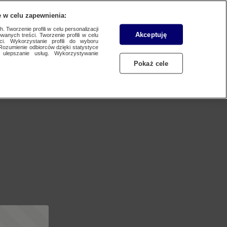
 w celu zapewnienia:
 Tworzenie profili w celu personalizacji
Akceptuję
wanych treści. Tworzenie profili w celu
ci. Wykorzystanie profili do wyboru
Rozumienie odbiorców dzięki statystyce
ulepszanie usług. Wykorzystywanie
Pokaż cele