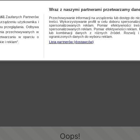
Wraz z naszymi partnerami przetwarzamy dane
161
Zaufanych Partnerów
Przechowywanie informacji na urządzeniu lub dostęp do nich.
treści. Wykorzystywanie profili w celu doboru spersonalizo
ządzeniu użytkownika i
spersonalizowanych reklam. Pomiar efektywności treś
bu przeglądania. Odbywa
spersonalizowanych reklam. Pomiar efektywności reklam. 
ania przechowywanych w
lub kombinacji danych z różnych źródeł. Rozwój i 
ograniczonych danych do wyboru reklam.
zetwarzaniu w oparciu o
ie i reklam”.
Lista partnerów (dostawców)
Oops!