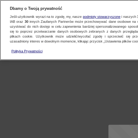
Dbamy o Twoją prywatność
Jeśli użytkownik wyrazi na to zgodę, my, nasze
podmioty stowarzyszone
i naszych
IAB oraz
30
innych Zaufanych Partnerów może przechowywać dane osobowe na ur
uzyskiwać do nich dostęp w celu zapewnienia bardziej spersonalizowanego sposo
się to poprzez przetwarzanie danych osobowych zebranych z danych przegląd
plikach cookie. Użytkownik może udzielić/wycofać zgodę i sprzeciwić się pr
uzasadniony interes w dowolnym momencie, klikając przycisk „Ustawienia plików cook
Polityka Prywatności