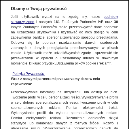
Dbamy o Twoją prywatność
Jeśli użytkownik wyrazi na to zgodę, my, nasze
podmioty
stowarzyszone
i naszych
161
Zaufanych Partnerów IAB oraz
30
innych Zaufanych Partnerów może przechowywać dane osobowe
na urządzeniu użytkownika i uzyskiwać do nich dostęp w celu
zapewnienia bardziej spersonalizowanego sposobu przeglądania.
Odbywa się to poprzez przetwarzanie danych osobowych
zebranych z danych przeglądania przechowywanych w plikach
cookie. Użytkownik może udzielić/wycofać zgodę i sprzeciwić się
przetwarzaniu w oparciu o uzasadniony interes w dowolnym
momencie, klikając przycisk „Ustawienia plików cookie i reklam”.
Polityka Prywatności
Wraz z naszymi partnerami przetwarzamy dane w celu
zapewnienia:
Przechowywanie informacji na urządzeniu lub dostęp do nich.
Tworzenie profili w celu personalizacji treści. Wykorzystywanie profili
Oops!
w celu doboru spersonalizowanych treści. Tworzenie profili w celu
spersonalizowanych reklam. Pomiar efektywności treści.
Wykorzystanie profili do wyboru spersonalizowanych reklam.
Pomiar efektywności reklam. Rozumienie odbiorców dzięki
Something went wrong. Please try
statystyce lub kombinacji danych z różnych źródeł. Rozwój i
refreshing the app
ulepszanie usług. Wykorzystywanie ograniczonych danych do